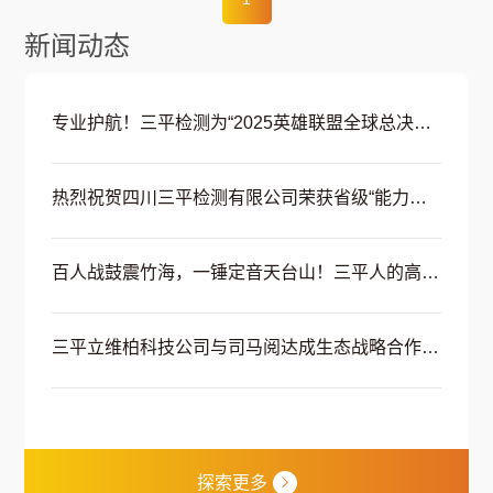
新闻动态
专业护航！三平检测为“2025英雄联盟全球总决赛·联盟嘉年华”活动安全筑牢防线
热烈祝贺四川三平检测有限公司荣获省级“能力验证结果满意证书”
百人战鼓震竹海，一锤定音天台山！三平人的高燃避暑团建
三平立维柏科技公司与司马阅达成生态战略合作，携手赋能建筑行业数智化转型
探索更多
